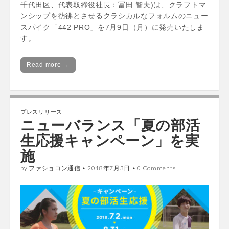
千代田区、代表取締役社長：冨田 智夫)は、クラフトマ
ンシップを彷彿とさせるクラシカルなフォルムのニュー
スパイク「442 PRO」を7月9日（月）に発売いたしま
す。
Read more →
プレスリリース
ニューバランス「夏の部活
生応援キャンペーン」を実
施
by
ファショコン通信
•
2018年7月3日
•
0 Comments