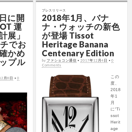
プレスリリース
5日に開
2018年1月、バナ
OT 運
ナ・ウォッチの新色
計展」
が登場 Tissot
ッチでお
Heritage Banana
確かめ
Centenary Edition
ップル
by
ファショコン通信
•
2017年12月4日
•
0
Comments
この
12月8日
•
0
度、
2018
年1
月
に“Ti
ssot
Herit
age