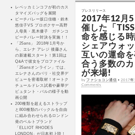
レベッカミンコフが初のカス
プレスリリース
タマイズバッグを展開
2017年12月
ビーチバレー坂口佳穗・鈴木
催した「TISS
悠佳子VS プロボクサー高野
人母美・黒木優子 ガチンコ
命を感じる時
ビーチバレー対決を実施！！
シェアウォ
「25ans」 2018年1月号か
ら、エレナ アレジ 後藤さん
互いの運命を
の新連載スタート！第1回は
合う多数のカ
Q&Aで彼女をプロファイル
「25ansオンライン」では、
が来場!
エレナさんのパリ・社交界デ
by
ファショコン通信
•
2017年
ビューを密着取材！オートク
Comments
チュールドレス試着や豪華デ
ビュタント・バルの様子を動
画公開
200種類を超えるストラップ
と800種類のバックルを自由
に組み合わせられるロンドン
発のベルトブランド
「ELLIOT RHODES
LONDON」が日本初上陸！