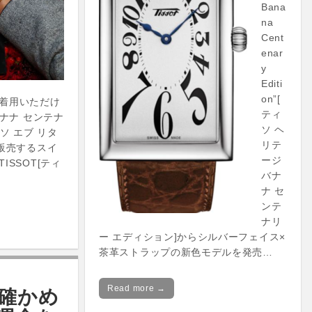
Bana
na
Cent
enar
y
Editi
on”[
着用いただけ
ティ
バナナ センテナ
ソ ヘ
ソ エブ リタ
リテ
を販売するスイ
ージ
SSOT[ティ
バナ
ナ セ
ンテ
ナリ
ー エディション]からシルバーフェイス×
茶革ストラップの新色モデルを発売…
Read more →
確かめ