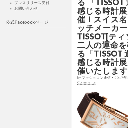
る 「TISSO
プレスリリース受付
感じる時計展
お問い合わせ
催！スイス名
公式Facebookページ
ッチメーカー
TISSOT[テ
二人の運命を
る「TISSOT
感じる時計展
催いたします
by
ファショコン通信
•
2017年
Comments