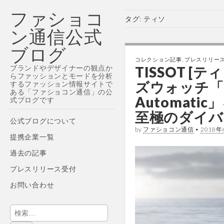
ファショコ
タグ:
ティソ
ン通信公式
ブログ
コレクション記事
,
プレスリリー
ブランドやデザイナーの観点か
TISSOT [
らファッションとモードを分析
ズウォッチ「Tiss
するファッション情報サイトで
ある「ファショコン通信」の公
Automat
式ブログです
至極のダイバ
Main
Skip
公式ブログについて
by
ファショコン通信
•
2018年
menu
to
提携企業一覧
content
過去の記事
プレスリリース受付
お問い合わせ
検
索: