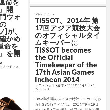
T 運命を
」開
門ウォ
プレスリリース
TISSOT、2014年 第
の
17回アジア競技大会
ィソ]が、
のオフィシャルタイ
確かめ
ムキーパーに
 運命を
TISSOT becomes
」を開
the Official
。
Timekeeper of the
11月15日
•
0
17th Asian Games
Incheon 2014
by
ファショコン通信
•
2012年10月2日
•
0
Comments
1853年創業のスイスの時計メーカーであ
るTISSOT(ティソ)は、2014年9月19日
から10月4日の期間、韓国の仁川市で開