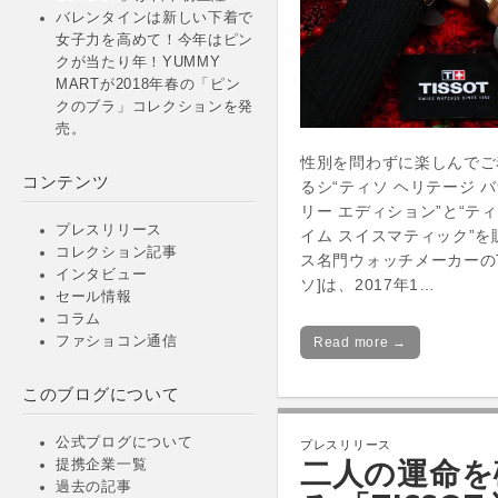
バレンタインは新しい下着で
女子力を高めて！今年はピン
クが当たり年！YUMMY
MARTが2018年春の「ピン
クのブラ」コレクションを発
売。
性別を問わずに楽しんでご
コンテンツ
るシ“ティソ ヘリテージ 
リー エディション”と“ティ
プレスリリース
イム スイスマティック”
コレクション記事
ス名門ウォッチメーカーのTI
インタビュー
ソ]は、2017年1…
セール情報
コラム
ファショコン通信
Read more →
このブログについて
公式ブログについて
プレスリリース
二人の運命を
提携企業一覧
過去の記事